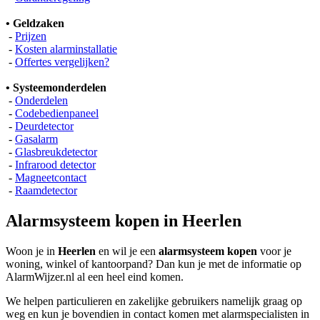
• Geldzaken
-
Prijzen
-
Kosten alarminstallatie
-
Offertes vergelijken?
• Systeemonderdelen
-
Onderdelen
-
Codebedienpaneel
-
Deurdetector
-
Gasalarm
-
Glasbreukdetector
-
Infrarood detector
-
Magneetcontact
-
Raamdetector
Alarmsysteem kopen in Heerlen
Woon je in
Heerlen
en wil je een
alarmsysteem kopen
voor je
woning, winkel of kantoorpand? Dan kun je met de informatie op
AlarmWijzer.nl al een heel eind komen.
We helpen particulieren en zakelijke gebruikers namelijk graag op
weg en kun je bovendien in contact komen met alarmspecialisten in