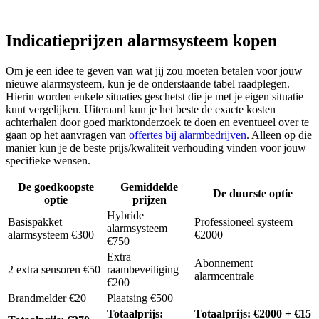
Indicatieprijzen alarmsysteem kopen
Om je een idee te geven van wat jij zou moeten betalen voor jouw
nieuwe alarmsysteem, kun je de onderstaande tabel raadplegen.
Hierin worden enkele situaties geschetst die je met je eigen situatie
kunt vergelijken. Uiteraard kun je het beste de exacte kosten
achterhalen door goed marktonderzoek te doen en eventueel over te
gaan op het aanvragen van
offertes bij alarmbedrijven
. Alleen op die
manier kun je de beste prijs/kwaliteit verhouding vinden voor jouw
specifieke wensen.
De goedkoopste
Gemiddelde
De duurste optie
optie
prijzen
Hybride
Basispakket
Professioneel systeem
alarmsysteem
alarmsysteem €300
€2000
€750
Extra
Abonnement
2 extra sensoren €50
raambeveiliging
alarmcentrale
€200
Brandmelder €20
Plaatsing €500
Totaalprijs:
Totaalprijs: €2000 + €15