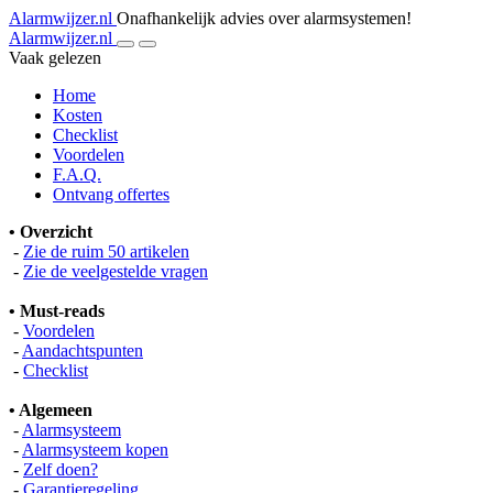
Alarmwijzer.nl
Onafhankelijk advies over alarmsystemen!
Alarmwijzer.nl
Vaak gelezen
Home
Kosten
Checklist
Voordelen
F.A.Q.
Ontvang offertes
• Overzicht
-
Zie de ruim 50 artikelen
-
Zie de veelgestelde vragen
• Must-reads
-
Voordelen
-
Aandachtspunten
-
Checklist
• Algemeen
-
Alarmsysteem
-
Alarmsysteem kopen
-
Zelf doen?
-
Garantieregeling