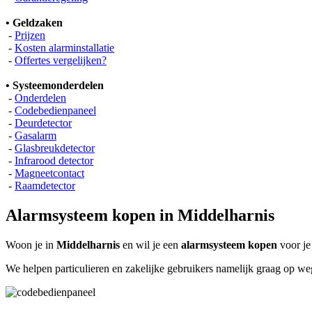
• Geldzaken
-
Prijzen
-
Kosten alarminstallatie
-
Offertes vergelijken?
• Systeemonderdelen
-
Onderdelen
-
Codebedienpaneel
-
Deurdetector
-
Gasalarm
-
Glasbreukdetector
-
Infrarood detector
-
Magneetcontact
-
Raamdetector
Alarmsysteem kopen in Middelharnis
Woon je in
Middelharnis
en wil je een
alarmsysteem kopen
voor je
We helpen particulieren en zakelijke gebruikers namelijk graag op w