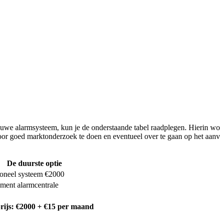
we alarmsysteem, kun je de onderstaande tabel raadplegen. Hierin worden
 door goed marktonderzoek te doen en eventueel over te gaan op het aa
De duurste optie
ioneel systeem €2000
ent alarmcentrale
rijs: €2000 + €15 per maand