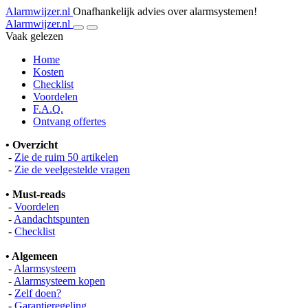
Alarmwijzer.nl
Onafhankelijk advies over alarmsystemen!
Alarmwijzer.nl
Vaak gelezen
Home
Kosten
Checklist
Voordelen
F.A.Q.
Ontvang offertes
• Overzicht
-
Zie de ruim 50 artikelen
-
Zie de veelgestelde vragen
• Must-reads
-
Voordelen
-
Aandachtspunten
-
Checklist
• Algemeen
-
Alarmsysteem
-
Alarmsysteem kopen
-
Zelf doen?
-
Garantieregeling