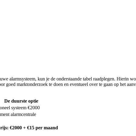
we alarmsysteem, kun je de onderstaande tabel raadplegen. Hierin worden
 door goed marktonderzoek te doen en eventueel over te gaan op het aa
De duurste optie
ioneel systeem €2000
ent alarmcentrale
rijs: €2000 + €15 per maand