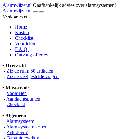
Alarmwijzer.nl
Onafhankelijk advies over alarmsystemen!
Alarmwijzer.nl
Vaak gelezen
Home
Kosten
Checklist
Voordelen
F.A.Q.
Ontvang offertes
• Overzicht
-
Zie de ruim 50 artikelen
-
Zie de veelgestelde vragen
• Must-reads
-
Voordelen
-
Aandachtspunten
-
Checklist
• Algemeen
-
Alarmsysteem
-
Alarmsysteem kopen
-
Zelf doen?
-
Garantieregeling