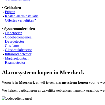
• Geldzaken
-
Prijzen
-
Kosten alarminstallatie
-
Offertes vergelijken?
• Systeemonderdelen
-
Onderdelen
-
Codebedienpaneel
-
Deurdetector
-
Gasalarm
-
Glasbreukdetector
-
Infrarood detector
-
Magneetcontact
-
Raamdetector
Alarmsysteem kopen in Meerkerk
Woon je in
Meerkerk
en wil je een
alarmsysteem kopen
voor je won
We helpen particulieren en zakelijke gebruikers namelijk graag op w