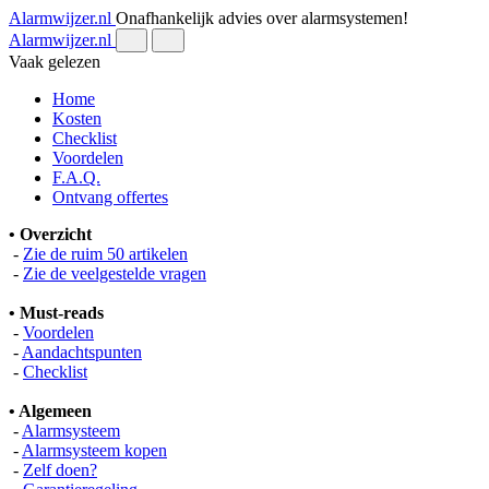
Alarmwijzer.nl
Onafhankelijk advies over alarmsystemen!
Alarmwijzer.nl
Vaak gelezen
Home
Kosten
Checklist
Voordelen
F.A.Q.
Ontvang offertes
• Overzicht
-
Zie de ruim 50 artikelen
-
Zie de veelgestelde vragen
• Must-reads
-
Voordelen
-
Aandachtspunten
-
Checklist
• Algemeen
-
Alarmsysteem
-
Alarmsysteem kopen
-
Zelf doen?