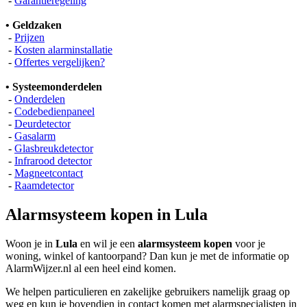
-
Garantieregeling
• Geldzaken
-
Prijzen
-
Kosten alarminstallatie
-
Offertes vergelijken?
• Systeemonderdelen
-
Onderdelen
-
Codebedienpaneel
-
Deurdetector
-
Gasalarm
-
Glasbreukdetector
-
Infrarood detector
-
Magneetcontact
-
Raamdetector
Alarmsysteem kopen in Lula
Woon je in
Lula
en wil je een
alarmsysteem kopen
voor je
woning, winkel of kantoorpand? Dan kun je met de informatie op
AlarmWijzer.nl al een heel eind komen.
We helpen particulieren en zakelijke gebruikers namelijk graag op
weg en kun je bovendien in contact komen met alarmspecialisten in