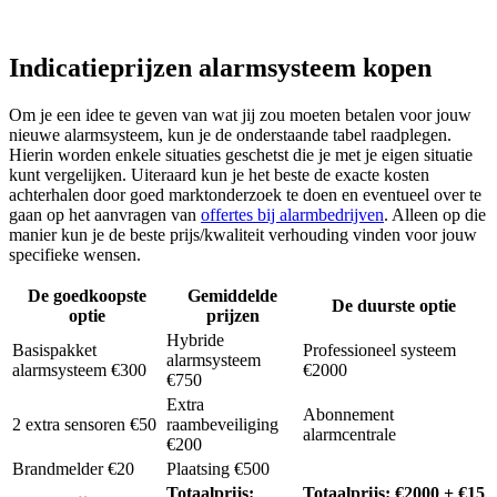
Indicatieprijzen alarmsysteem kopen
Om je een idee te geven van wat jij zou moeten betalen voor jouw
nieuwe alarmsysteem, kun je de onderstaande tabel raadplegen.
Hierin worden enkele situaties geschetst die je met je eigen situatie
kunt vergelijken. Uiteraard kun je het beste de exacte kosten
achterhalen door goed marktonderzoek te doen en eventueel over te
gaan op het aanvragen van
offertes bij alarmbedrijven
. Alleen op die
manier kun je de beste prijs/kwaliteit verhouding vinden voor jouw
specifieke wensen.
De goedkoopste
Gemiddelde
De duurste optie
optie
prijzen
Hybride
Basispakket
Professioneel systeem
alarmsysteem
alarmsysteem €300
€2000
€750
Extra
Abonnement
2 extra sensoren €50
raambeveiliging
alarmcentrale
€200
Brandmelder €20
Plaatsing €500
Totaalprijs:
Totaalprijs: €2000 + €15